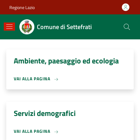
Salta al contenuto principale
Skip to footer content
Regione Lazio
Comune di Settefrati
Ambiente, paesaggio ed ecologia
VAI ALLA PAGINA
Servizi demografici
VAI ALLA PAGINA