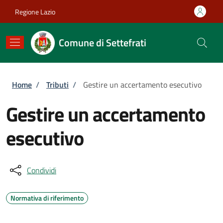
Salta al contenuto principale
Skip to footer content
Regione Lazio
Comune di Settefrati
Briciole di pane
Home
/
Tributi
/
Gestire un accertamento esecutivo
Gestire un accertamento
esecutivo
Condividi
Normativa di riferimento