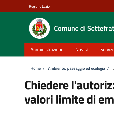
Salta al contenuto principale
Skip to footer content
Regione Lazio
Comune di Settefrat
Amministrazione
Novità
Servizi
Briciole di pane
Home
/
Ambiente, paesaggio ed ecologia
/
Chiedere l'autoriz
valori limite di e