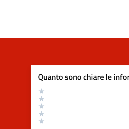
Quanto sono chiare le info
Valutazione
Valuta 5 stelle su 5
Valuta 4 stelle su 5
Valuta 3 stelle su 5
Valuta 2 stelle su 5
Valuta 1 stelle su 5