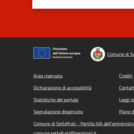
Comune di Se
Footer menu
Area riservata
Crediti
Dichiarazione di accessibilità
Contatt
Statistiche del portale
Leggi l
Segnalazione disservizio
Piano d
Comune di Settefrati - Partita IVA dell'amminis
comune.settefrati@legalmail.it