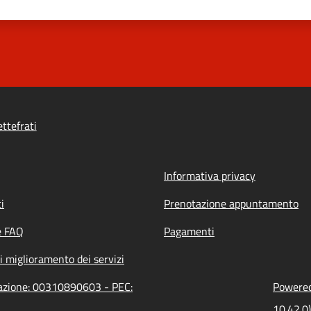
ttefrati
Informativa privacy
i
Prenotazione appuntamento
e FAQ
Pagamenti
i miglioramento dei servizi
trazione: 00310890603 - PEC:
Powered 
10.42.0)