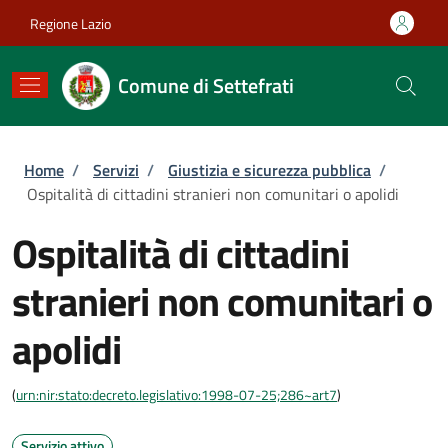
Salta al contenuto principale
Skip to footer content
Regione Lazio
Comune di Settefrati
Briciole di pane
Home
/
Servizi
/
Giustizia e sicurezza pubblica
/
Ospitalità di cittadini stranieri non comunitari o apolidi
Ospitalità di cittadini
stranieri non comunitari o
apolidi
(
urn:nir:stato:decreto.legislativo:1998-07-25;286~art7
)
Servizio attivo