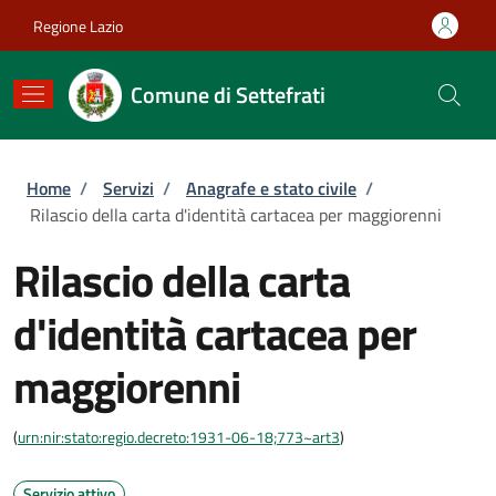
Salta al contenuto principale
Skip to footer content
Regione Lazio
Comune di Settefrati
Briciole di pane
Home
/
Servizi
/
Anagrafe e stato civile
/
Rilascio della carta d'identità cartacea per maggiorenni
Rilascio della carta
d'identità cartacea per
maggiorenni
(
urn:nir:stato:regio.decreto:1931-06-18;773~art3
)
Servizio attivo