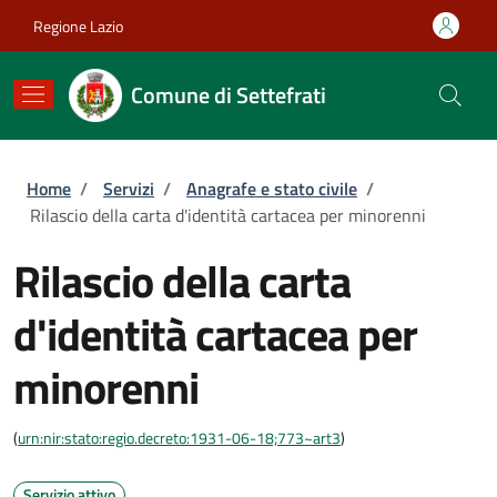
Salta al contenuto principale
Skip to footer content
Regione Lazio
Comune di Settefrati
Briciole di pane
Home
/
Servizi
/
Anagrafe e stato civile
/
Rilascio della carta d'identità cartacea per minorenni
Rilascio della carta
d'identità cartacea per
minorenni
(
urn:nir:stato:regio.decreto:1931-06-18;773~art3
)
Servizio attivo