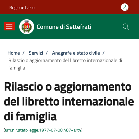
Salta al contenuto principale
Skip to footer content
Regione Lazio
Comune di Settefrati
Briciole di pane
Home
/
Servizi
/
Anagrafe e stato civile
/
Rilascio o aggiornamento del libretto internazionale di
famiglia
Rilascio o aggiornamento
del libretto internazionale
di famiglia
(
urn:nir:stato:legge:1977-07-08;487~art4
)