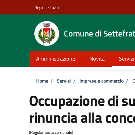
Salta al contenuto principale
Skip to footer content
Regione Lazio
Comune di Settefrat
Amministrazione
Novità
Servizi
Briciole di pane
Home
/
Servizi
/
Imprese e commercio
/
O
Occupazione di su
rinuncia alla con
(Regolamento comunale)