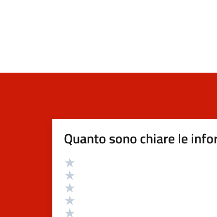
Quanto sono chiare le info
Valutazione
Valuta 5 stelle su 5
Valuta 4 stelle su 5
Valuta 3 stelle su 5
Valuta 2 stelle su 5
Valuta 1 stelle su 5