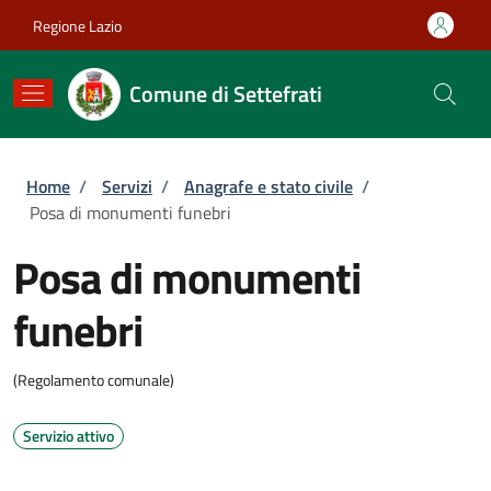
Salta al contenuto principale
Skip to footer content
Regione Lazio
Comune di Settefrati
Briciole di pane
Home
/
Servizi
/
Anagrafe e stato civile
/
Posa di monumenti funebri
Posa di monumenti
funebri
(Regolamento comunale)
Servizio attivo