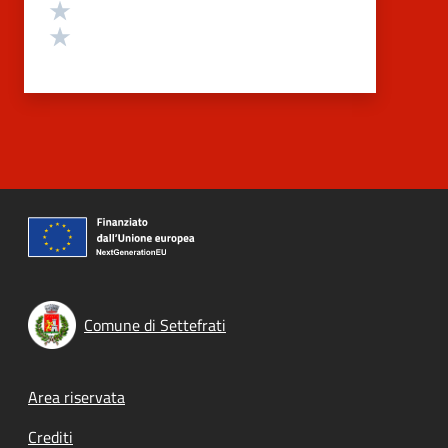
Valuta 2 stelle su 5
Valuta 1 stelle su 5
Comune di Settefrati
Footer menu
Area riservata
Crediti