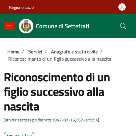
Salta al contenuto principale
Skip to footer content
Regione Lazio
Comune di Settefrati
Briciole di pane
Home
/
Servizi
/
Anagrafe e stato civile
/
Riconoscimento di un figlio successivo alla nascita
Riconoscimento di un
figlio successivo alla
nascita
(
urn:nir:stato:regio.decreto:1942-03-16;262~art254
)
Servizio attivo