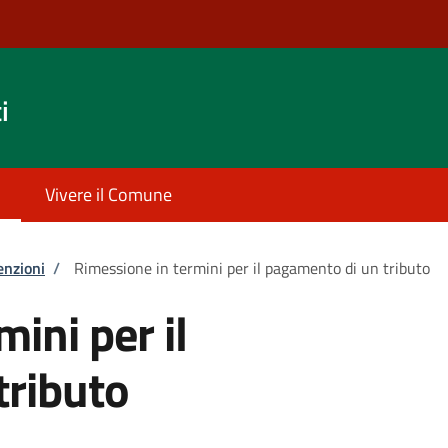
i
Vivere il Comune
enzioni
/
Rimessione in termini per il pagamento di un tributo
ini per il
tributo