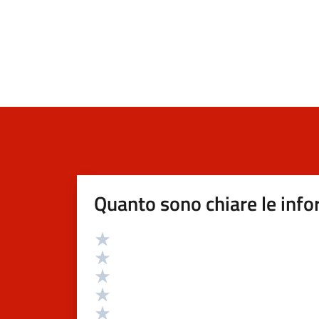
Quanto sono chiare le info
Valutazione
Valuta 5 stelle su 5
Valuta 4 stelle su 5
Valuta 3 stelle su 5
Valuta 2 stelle su 5
Valuta 1 stelle su 5