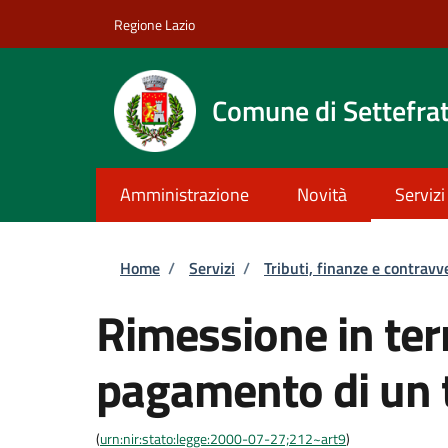
Salta al contenuto principale
Skip to footer content
Regione Lazio
Comune di Settefrat
Amministrazione
Novità
Servizi
Briciole di pane
Home
/
Servizi
/
Tributi, finanze e contravv
Rimessione in term
pagamento di un 
(
urn:nir:stato:legge:2000-07-27;212~art9
)