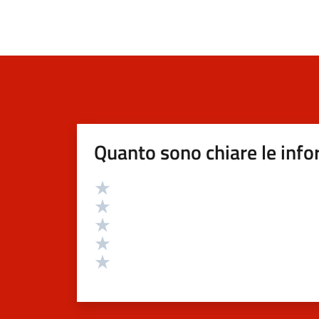
Quanto sono chiare le info
Valutazione
Valuta 5 stelle su 5
Valuta 4 stelle su 5
Valuta 3 stelle su 5
Valuta 2 stelle su 5
Valuta 1 stelle su 5