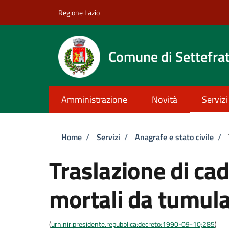
Salta al contenuto principale
Skip to footer content
Regione Lazio
Comune di Settefrat
Amministrazione
Novità
Servizi
Briciole di pane
Home
/
Servizi
/
Anagrafe e stato civile
/
Traslazione di cad
mortali da tumula
(
urn:nir:presidente.repubblica:decreto:1990-09-10;285
)