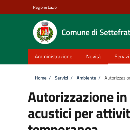
Salta al contenuto principale
Skip to footer content
Regione Lazio
Comune di Settefrat
Amministrazione
Novità
Servizi
Briciole di pane
Home
/
Servizi
/
Ambiente
/
Autorizzazion
Autorizzazione in 
acustici per attivit
temporanea